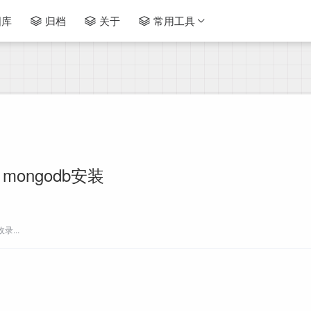
图库
归档
关于
常用工具
mongodb安装
...