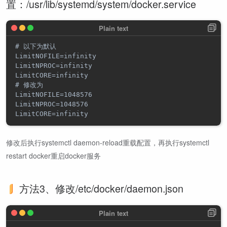
置：/usr/lib/systemd/system/docker.service
# 以下为默认

LimitNOFILE=infinity

LimitNPROC=infinity

LimitCORE=infinity

# 修改为

LimitNOFILE=1048576

LimitNPROC=1048576

修改后执行systemctl daemon-reload重载配置，再执行systemctl
restart docker重启docker服务
方法3、修改/etc/docker/daemon.json