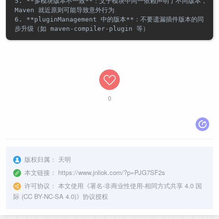
5. **多模块版本不一致**：父子模块中同一依赖声明了不同版本，
Maven 就近原则可能导致意外行为

6. **pluginManagement 中的版本**：不要遗漏插件版本的同
0
版权归属：
天明
本文链接：
https://www.jnliok.com/?p=PJG7SF2s
许可协议：
本文使用《
署名-非商业性使用-相同方式共享 4.0 国
际 (CC BY-NC-SA 4.0)
》协议授权