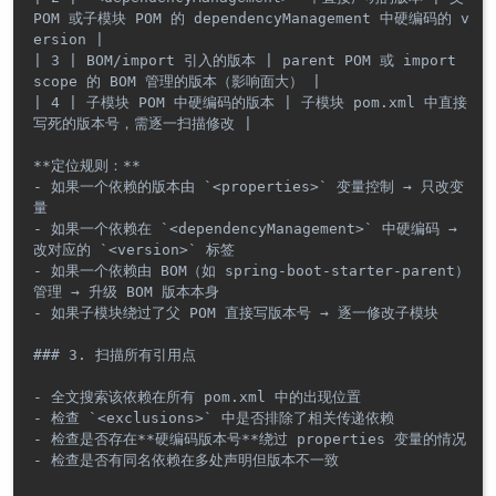
POM 或子模块 POM 的 dependencyManagement 中硬编码的 v
ersion |

| 3 | BOM/import 引入的版本 | parent POM 或 import 
scope 的 BOM 管理的版本（影响面大） |

| 4 | 子模块 POM 中硬编码的版本 | 子模块 pom.xml 中直接
写死的版本号，需逐一扫描修改 |

**定位规则：**

- 如果一个依赖的版本由 `<properties>` 变量控制 → 只改变
量

- 如果一个依赖在 `<dependencyManagement>` 中硬编码 → 
改对应的 `<version>` 标签

- 如果一个依赖由 BOM（如 spring-boot-starter-parent）
管理 → 升级 BOM 版本本身

- 如果子模块绕过了父 POM 直接写版本号 → 逐一修改子模块

### 3. 扫描所有引用点

- 全文搜索该依赖在所有 pom.xml 中的出现位置

- 检查 `<exclusions>` 中是否排除了相关传递依赖

- 检查是否存在**硬编码版本号**绕过 properties 变量的情况

- 检查是否有同名依赖在多处声明但版本不一致
