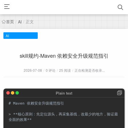
首页
正文
/
AI
/
AI
skill规约-Maven 依赖安全升级规范指引
2026-07-08
/
0 评论
/
25 阅读
/
正在检测是否收录...
# Maven 依赖安全升级规范指引

> **核心原则：先定位源头，再采集基线，改最少的地方，验证最
全面的效果**
