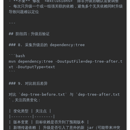
- **不要** 修改 `<exclusions>` 除非升级后确认需要调整

- 每次只升级一个或一组强关联的依赖，避免多个无关依赖同时升级
导致问题难以定位

---

## 阶段四：升级后验证

### 8. 采集升级后的 dependency:tree

```bash

mvn dependency:tree -DoutputFile=dep-tree-after.t
xt -DoutputType=text

```

### 9. 对比前后差异

对比 `dep-tree-before.txt` 与 `dep-tree-after.txt
`，关注四类变化：

| 变化类型 | 关注点 |

|---------|--------|

| 版本变更 | 目标依赖是否升到了预期版本 |

| 新增传递依赖 | 升级是否引入了意外的新 jar（可能带来冲突