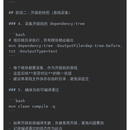
---

## 阶段二：升级前快照（基线采集）

### 4. 采集升级前的 dependency:tree

```bash

# 项目根目录执行，所有模块都会输出

mvn dependency:tree -DoutputFile=dep-tree-before.
txt -DoutputType=text

```

- 每个模块都要采集，作为升级前的基线

- 这是后续**差异对比**的唯一依据

- 建议将基线文件保存在临时目录，避免误提交

### 5. 确保当前可编译通过

```bash

mvn clean compile -q

```

- 如果升级前就编译失败，先修复再升级，避免问题叠加

- 记录编译通过的状态作为起点
