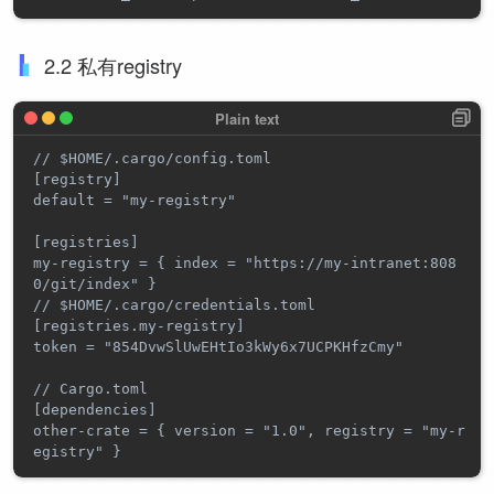
2.2 私有registry
// $HOME/.cargo/config.toml

[registry]

default = "my-registry"

[registries]

my-registry = { index = "https://my-intranet:808
0/git/index" }

// $HOME/.cargo/credentials.toml

[registries.my-registry]

token = "854DvwSlUwEHtIo3kWy6x7UCPKHfzCmy"

// Cargo.toml

[dependencies]

other-crate = { version = "1.0", registry = "my-r