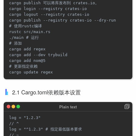
cargo publish 可以将库发布到 crates.io。

cargo login --registry crates-io

cargo logout --registry crates-io

cargo publish --registry crates-io --dry-run

# 使用rustc编译

rustc src/main.rs

./main # 运行

# 添加

cargo add regex

cargo add --dev trybuild

cargo add nom@5

# 更新指定依赖

2.1 Cargo.toml依赖版本设置
log = "1.2.3"

// ^

log = "^1.2.3" # 指定最低版本要求

// ~
