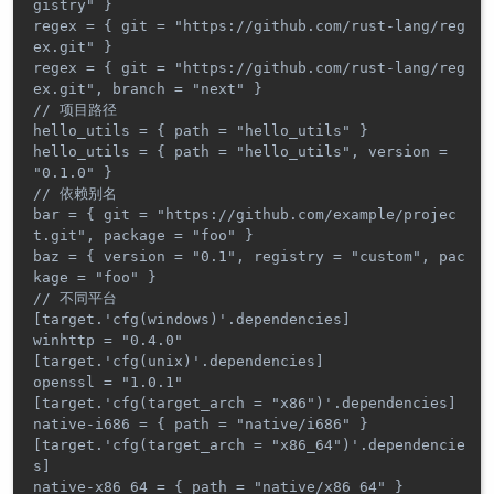
gistry" }

regex = { git = "https://github.com/rust-lang/reg
ex.git" }

regex = { git = "https://github.com/rust-lang/reg
ex.git", branch = "next" }

// 项目路径

hello_utils = { path = "hello_utils" }

hello_utils = { path = "hello_utils", version = 
"0.1.0" }

// 依赖别名

bar = { git = "https://github.com/example/projec
t.git", package = "foo" }

baz = { version = "0.1", registry = "custom", pac
kage = "foo" }

// 不同平台

[target.'cfg(windows)'.dependencies]

winhttp = "0.4.0"

[target.'cfg(unix)'.dependencies]

openssl = "1.0.1"

[target.'cfg(target_arch = "x86")'.dependencies]

native-i686 = { path = "native/i686" }

[target.'cfg(target_arch = "x86_64")'.dependencie
s]
