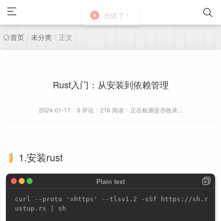
首页
未分类
正文
/
/
Rust入门：从安装到依赖管理
2024-01-17
/
0 评论
/
216 阅读
/
正在检测是否收录...
1.安装rust
curl --proto '=https' --tlsv1.2 -sSf https://sh.r
ustup.rs | sh
