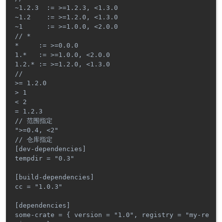
~1.2.3  := >=1.2.3, <1.3.0

~1.2    := >=1.2.0, <1.3.0

~1      := >=1.0.0, <2.0.0

// *

*     := >=0.0.0

1.*   := >=1.0.0, <2.0.0

1.2.* := >=1.2.0, <1.3.0

//

>= 1.2.0

> 1

< 2

= 1.2.3

// 范围指定

">=0.4, <2"

// 仓库指定

[dev-dependencies]

tempdir = "0.3"

[build-dependencies]

cc = "1.0.3"

[dependencies]

some-crate = { version = "1.0", registry = "my-re