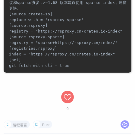
议和sparse协议，>=1.68 版本建议使用 sparse-index，速度
更快。

[source.crates-io]

replace-with = 'rsproxy-sparse'

[source.rsproxy]

registry = "https://rsproxy.cn/crates.io-index"

[source.rsproxy-sparse]

registry = "sparse+https://rsproxy.cn/index/"

[registries.rsproxy]

index = "https://rsproxy.cn/crates.io-index"

[net]

0
编程语言
Rust