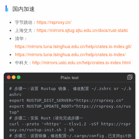
国内加速
字节跳动：
https://rsproxy.cn/
上海交大：
https://mirrors.sjtug.sjtu.edu.cn/docs/rust-static
清华：
https://mirrors.tuna.tsinghua.edu.cn/help/crates.io-index.git/
https://mirrors.tuna.tsinghua.edu.cn/help/crates.io-index/
中科大：
http://mirrors.ustc.edu.cn/help/crates.io-index.html
# 步骤一：设置 Rustup 镜像， 修改配置 ~/.zshrc or ~/.b
ashrc

export RUSTUP_DIST_SERVER="https://rsproxy.cn"

export RUSTUP_UPDATE_ROOT="https://rsproxy.cn/rus
tup"

# 步骤二：安装 Rust（请先完成步骤一

curl --proto '=https' --tlsv1.2 -sSf https://rspr
oxy.cn/rustup-init.sh | sh

# 步骤三：设置镜像，修改配置~/.cargo/config，已支持git协